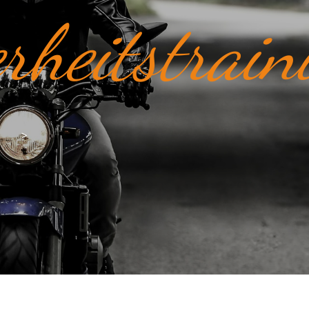
rheitstrain
>